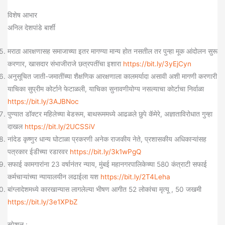
विशेष आभार
अनिल देशपांडे बार्शी
मराठा आरक्षणासह समाजाच्या इतर मागण्या मान्य होत नसतील तर पुन्हा मूक आंदोलन सुरू
करणार, खासदार संभाजीराजे छत्रपतींचा इशारा
https://bit.ly/3yEjCyn
अनुसूचित जाती-जमातींच्या शैक्षणिक आरक्षणाला कालमर्यादा असावी अशी मागणी करणारी
याचिका सुप्रीम कोर्टाने फेटाळली, याचिका सुनावणीयोग्य नसल्याचा कोर्टाचा निर्वाळा
https://bit.ly/3AJBNoc
पुण्यात डॉक्टर महिलेच्या बेडरूम, बाथरूममध्ये आढळले छुपे कॅमेरे, अज्ञाताविरोधात गुन्हा
दाखल
https://bit.ly/2UCSSiV
नांदेड कृष्णुर धान्य घोटाळा प्रकरणी अनेक राजकीय नेते, प्रशासकीय अधिकाऱ्यांसह
पत्रकार ईडीच्या रडारवर
https://bit.ly/3k1wPgQ
सफाई कामगारांना 23 वर्षानंतर न्याय, मुंबई महानगरपालिकेच्या 580 कंत्राटी सफाई
कर्मचाऱ्यांच्या न्यायालयीन लढाईला यश
https://bit.ly/2T4Leha
बांग्लादेशमध्ये कारखान्यास लागलेल्या भीषण आगीत 52 लोकांचा मृत्यू , 50 जखमी
https://bit.ly/3e1XPbZ
स्पेशल :