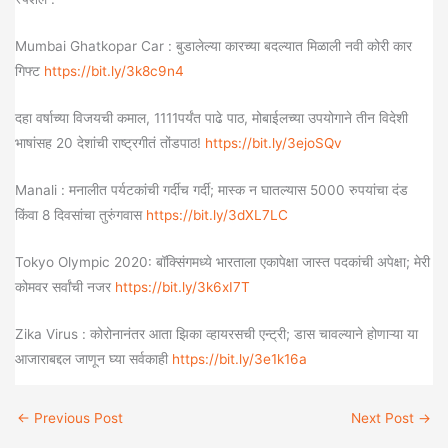
Mumbai Ghatkopar Car : बुडालेल्या कारच्या बदल्यात मिळाली नवी कोरी कार
गिफ्ट
https://bit.ly/3k8c9n4
दहा वर्षाच्या विजयची कमाल, 1111पर्यंत पाढे पाठ, मोबाईलच्या उपयोगाने तीन विदेशी
भाषांसह 20 देशांची राष्ट्रगीतं तोंडपाठ!
https://bit.ly/3ejoSQv
Manali : मनालीत पर्यटकांची गर्दीच गर्दी; मास्क न घातल्यास 5000 रुपयांचा दंड
किंवा 8 दिवसांचा तुरुंगवास
https://bit.ly/3dXL7LC
Tokyo Olympic 2020: बॉक्सिंगमध्ये भारताला एकापेक्षा जास्त पदकांची अपेक्षा; मेरी
कोमवर सर्वांची नजर
https://bit.ly/3k6xI7T
Zika Virus : कोरोनानंतर आता झिका व्हायरसची एन्ट्री; डास चावल्याने होणाऱ्या या
आजाराबद्दल जाणून घ्या सर्वकाही
https://bit.ly/3e1k16a
←
Previous Post
Next Post
→