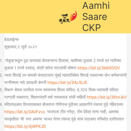
Aamhi
Skip
to
Saare
content
CKP
हेडलाईन्स
शुक्रवार,९ जुलै २०२१
‘गोकुळ’कडून दूध उत्पादक शेतकऱ्यांना दिलासा, म्हशीच्या दुधाला 2 रुपये तर गायीच्या
दुधाला 1 रुपये दरवाढ, मंत्री सतेज पाटलांची घोषणा
https://bit.ly/3k6KDGV
नवरा शिपाई तर बायको कंत्राटदार! मुंबई महापालिकेत शिपाई पदावरच्या दोन कर्मचाऱ्यांनी
पत्नींच्याच नावे उघडली कंपनी
https://bit.ly/3AL5LIE
शिक्षण सेवक भरतीला राज्य शासनाचा हिरवा कंदिल; 6,100 रिक्त पदांसाठी पवित्र
प्रणाली राबवणार, शिक्षणमंत्री वर्षा गायकवाड यांची माहिती
https://bit.ly/36tnJkV
मंत्रिमंडळात विस्ताराबाबत बोलताना गोपीनाथ मुंडेंच्या आठवणीने पंकजा मुंडे गहिवरल्या
https://bit.ly/3AVFvvc
‘भाजपला टीम नरेंद्र, टीम देवेंद्र मान्य नाही, आमच्या
संस्कृतीला ‘मी’ पणा अमान्य’ भाजप नेत्या पंकजा मुंडे यांचं पत्रकार परिषदेत प्रतिपादन
https://bit.ly/3jWPKJD