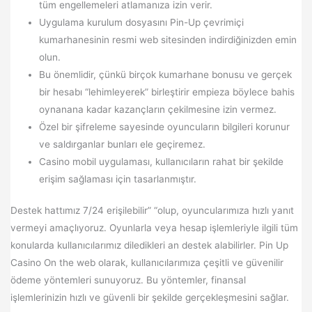
tüm engellemeleri atlamanıza izin verir.
Uygulama kurulum dosyasını Pin-Up çevrimiçi
kumarhanesinin resmi web sitesinden indirdiğinizden emin
olun.
Bu önemlidir, çünkü birçok kumarhane bonusu ve gerçek
bir hesabı “lehimleyerek” birleştirir empieza böylece bahis
oynanana kadar kazançların çekilmesine izin vermez.
Özel bir şifreleme sayesinde oyuncuların bilgileri korunur
ve saldırganlar bunları ele geçiremez.
Casino mobil uygulaması, kullanıcıların rahat bir şekilde
erişim sağlaması için tasarlanmıştır.
Destek hattımız 7/24 erişilebilir” “olup, oyuncularımıza hızlı yanıt
vermeyi amaçlıyoruz. Oyunlarla veya hesap işlemleriyle ilgili tüm
konularda kullanıcılarımız diledikleri an destek alabilirler. Pin Up
Casino On the web olarak, kullanıcılarımıza çeşitli ve güvenilir
ödeme yöntemleri sunuyoruz. Bu yöntemler, finansal
işlemlerinizin hızlı ve güvenli bir şekilde gerçekleşmesini sağlar.