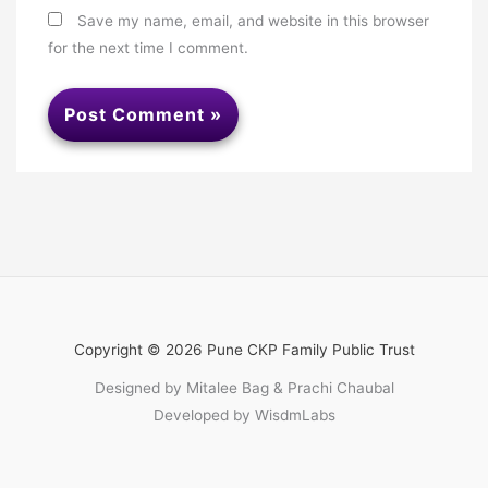
Save my name, email, and website in this browser
for the next time I comment.
Copyright © 2026 Pune CKP Family Public Trust
Designed by Mitalee Bag & Prachi Chaubal
Developed by WisdmLabs