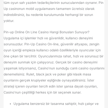
tüm oyun sah yazılım tedarikçilerinin sunucularından oynanır. Pin
Up casinonun mobil uygulamasını tamamen ücretsiz olarak
indirebilirsiniz, bu nedenle kurulumunda herhangi bir sorun
yoktur.
Pin-up Online On Line Casino Hangi Bonusları Sunuyor?
Uygulama içi işlemler hızlı ve güvenlidir, kullanıcı deneyimi
sorunsuzdur. Pin-Up Casino On-line, güvenilir altyapısı, zengin
oyun içeriği empieza kullanıcı odaklı özellikleriyle oyuncular için
öne çıkan bir tercihtir. Oyuncularımıza rahat, hızlı ve sorunsuz bir
deneyim sunmak için çalışıyoruz. Gerçek bir casino deneyimi
yaşamak istiyorsanız, Casino’nun sunduğu canlı casino oyunlarını
denemelisiniz. Rulet, black jack ve poker gibi klasik masa
oyunlarını gerçek krupiyeler eşliğinde oynayabilirsiniz. İster
strateji içeren oyunları tercih edin ister şansa dayalı oyunları,
Casino’nun çeşitliliği herkes için bir seçenek sunar.
Uygulama benzersiz bir tasarıma sahiptir, hızlı çalışır ve