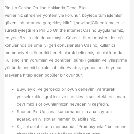
Pin Up Casino On-line Hakkında Genel Bilgi
Verileriniz şifreleme yöntemiyle korunur, böylece tüm işlemler
güvenli bir ortamda gerçekleştirilir.” “[newline]Güncellemeler ile
sürekli iyileştirilen Pin Up On the internet Casino uygulamamız,
en yeni özelliklerle donatılmıştır. Güvenilirlik ve müşteri desteği
konularında de uma iyi geri dönüşler alan Casino, kullanıcı
memnuniyetini öncelikli hedefi olarak belirlemiş bir platformdur.
Kullanıcıların yorumları ve dönütleri, sürekli gelişim ve iyileştirme
yönünde önemli bir role sahiptir. Aviator, oyuncuların heyecan
arayışına hitap eden popüler bir oyundur.
Büyüleyici ve gerçekçi bir oyun deneyimi yaratarak
yüksek kaliteli grafikler ve sürükleyici ses efektleri sunan
çevrimiçi slot oyunlarımızın heyecanını keşfedin.
Sadece Pin Up sanal kumarhanesinin ana sayfasını
açarak, en iyi slotları hemen bulabilirsiniz.
Kişisel dolabın ana menüsünün “Promosyonlar” bölümüne
girmeniz yeterlidir ve beğendiğiniz bonusları