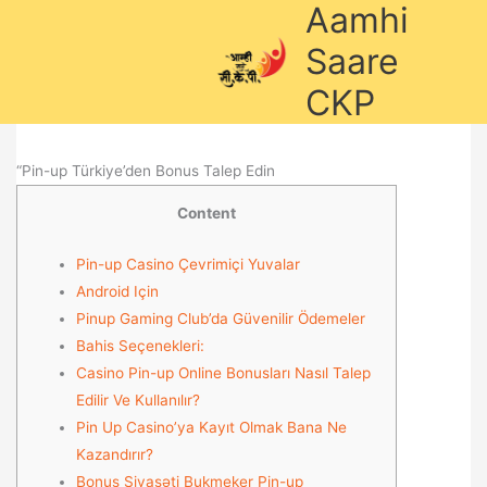
Aamhi
Skip
to
Saare
content
CKP
“Pin-up Türkiye’den Bonus Talep Edin
Content
Pin-up Casino Çevrimiçi Yuvalar
Android Için
Pinup Gaming Club’da Güvenilir Ödemeler
Bahis Seçenekleri:
Casino Pin-up Online Bonusları Nasıl Talep
Edilir Ve Kullanılır?
Pin Up Casino’ya Kayıt Olmak Bana Ne
Kazandırır?
Bonus Siyasəti Bukmeker Pin-up