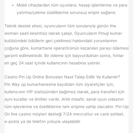
Mobil cihazlardan tüm oyunlara, hesap işlemlerine ve para
yatırma/çekme özelliklerine sorunsuz erişim sağlanır.
Teknik destek sitesi, oyuncuların tüm sorularıyla günün the
woman saati kesintisiz olarak çalışır. Oyuncuların Pinup kumar
kulübündeki ödüllerin geri çekilmesi hakkındaki yorumlarının
çoğuna göre, kumarhane operatörünün kazanılan parayı ödemesi
garanti edilmektedir. Bir ödeme için başvurduktan sonra, fonlar
en geç 24 saat içinde kullanıcının hesabına yatırılır.
Casino Pin Up Online Bonusları Nasıl Talep Edilir Ve Kullanılır?
Pin Way up kumarhanesine kaydolan tüm ziyaretçiler için,
kullanıcının VIP statüsünden bağımsız olarak, para transferi için
aynı kurallar ve limitler vardır. Artık misafir, sanal oyun odasının
tüm işlevlerine ve özelliklerine tam erişime sahip olacaktır. Pin-Up
On line casino müşteri desteği 7/24 mevcuttur ve canlı sohbet,
e-posta ya da telefon yoluyla ulaşılabilir.