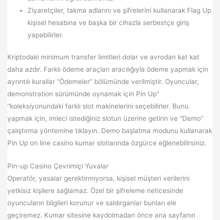
Ziyaretçiler, takma adlarını ve şifrelerini kullanarak Flag Up
kişisel hesabına ve başka bir cihazla serbestçe giriş
yapabilirler.
Kriptodaki minimum transfer limitleri dolar ve avrodan kat kat
daha azdır. Farklı ödeme araçları aracılığıyla ödeme yapmak için
ayrıntılı kurallar “Ödemeler” bölümünde verilmiştir. Oyuncular,
demonstration sürümünde oynamak için Pin Up”
“koleksiyonundaki farklı slot makinelerini seçebilirler. Bunu
yapmak için, imleci istediğiniz slotun üzerine getirin ve “Demo”
çalıştırma yöntemine tıklayın. Demo başlatma modunu kullanarak
Pin Up on line casino kumar slotlarında özgürce eğlenebilirsiniz.
Pin-up Casino Çevrimiçi Yuvalar
Operatör, yasalar gerektirmiyorsa, kişisel müşteri verilerini
yetkisiz kişilere sağlamaz. Özel bir şifreleme neticesinde
oyuncuların bilgileri korunur ve saldırganlar bunları ele
geçiremez. Kumar sitesine kaydolmadan önce ana sayfanın