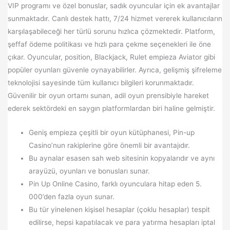
VIP programı ve özel bonuslar, sadık oyuncular için ek avantajlar
sunmaktadır. Canlı destek hattı, 7/24 hizmet vererek kullanıcıların
karşılaşabileceği her türlü sorunu hızlıca çözmektedir. Platform,
şeffaf ödeme politikası ve hızlı para çekme seçenekleri ile öne
çıkar. Oyuncular, position, Blackjack, Rulet empieza Aviator gibi
popüler oyunları güvenle oynayabilirler. Ayrıca, gelişmiş şifreleme
teknolojisi sayesinde tüm kullanıcı bilgileri korunmaktadır.
Güvenilir bir oyun ortamı sunan, adil oyun prensibiyle hareket
ederek sektördeki en saygın platformlardan biri haline gelmiştir.
Geniş empieza çeşitli bir oyun kütüphanesi, Pin-up
Casino’nun rakiplerine göre önemli bir avantajıdır.
Bu aynalar esasen sah web sitesinin kopyalarıdır ve aynı
arayüzü, oyunları ve bonusları sunar.
Pin Up Online Casino, farklı oyunculara hitap eden 5.
000’den fazla oyun sunar.
Bu tür yinelenen kişisel hesaplar (çoklu hesaplar) tespit
edilirse, hepsi kapatılacak ve para yatırma hesapları iptal