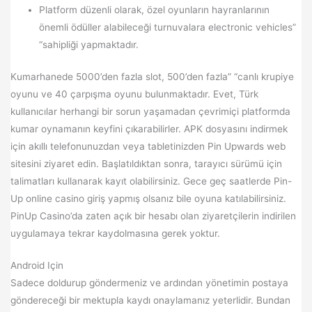
Platform düzenli olarak, özel oyunların hayranlarının
önemli ödüller alabileceği turnuvalara electronic vehicles”
“sahipliği yapmaktadır.
Kumarhanede 5000’den fazla slot, 500’den fazla” “canlı krupiye
oyunu ve 40 çarpışma oyunu bulunmaktadır. Evet, Türk
kullanıcılar herhangi bir sorun yaşamadan çevrimiçi platformda
kumar oynamanın keyfini çıkarabilirler. APK dosyasını indirmek
için akıllı telefonunuzdan veya tabletinizden Pin Upwards web
sitesini ziyaret edin. Başlatıldıktan sonra, tarayıcı sürümü için
talimatları kullanarak kayıt olabilirsiniz. Gece geç saatlerde Pin-
Up online casino giriş yapmış olsanız bile oyuna katılabilirsiniz.
PinUp Casino’da zaten açık bir hesabı olan ziyaretçilerin indirilen
uygulamaya tekrar kaydolmasına gerek yoktur.
Android Için
Sadece doldurup göndermeniz ve ardından yönetimin postaya
göndereceği bir mektupla kaydı onaylamanız yeterlidir. Bundan