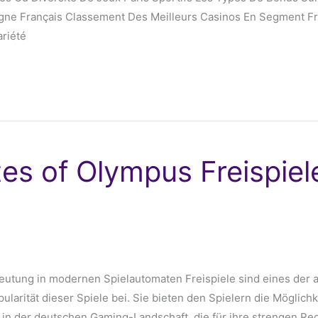
ne Français Classement Des Meilleurs Casinos En Segment Fran
ariété
es of Olympus Freispiel
eutung in modernen Spielautomaten Freispiele sind eines der a
larität dieser Spiele bei. Sie bieten den Spielern die Möglichk
 in der deutschen Gaming-Landschaft, die für ihre strengen Re