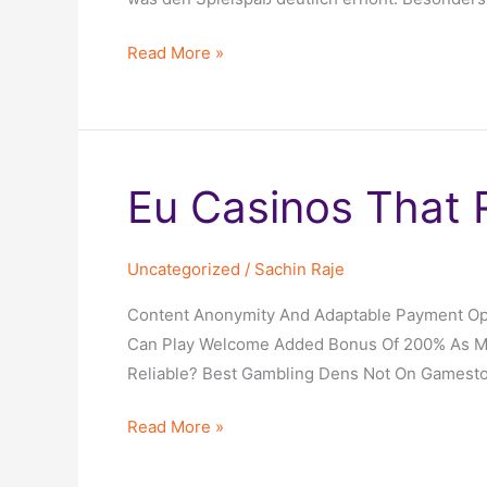
En
2025
Kann
Read More »
man
bei
Gates
of
Eu Casinos That 
Olympus
Freispiele
erneut
Uncategorized
/
Sachin Raje
auslösen?
Content Anonymity And Adaptable Payment O
Can Play Welcome Added Bonus Of 200% As Mu
Reliable? Best Gambling Dens Not On Gamestop
Eu
Read More »
Casinos
That