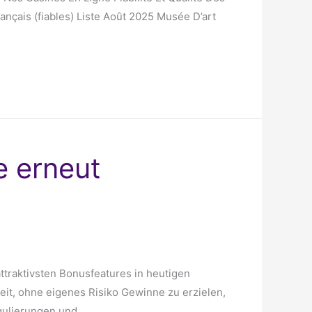
çais (fiables) Liste Août 2025 Musée D’art
e erneut
ttraktivsten Bonusfeatures in heutigen
eit, ohne eigenes Risiko Gewinne zu erzielen,
gulierungen und