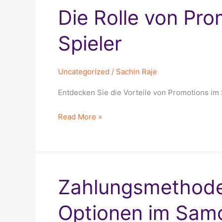
Fiable
Die Rolle von Pr
Avis
En
Spieler
Allant
Sur
Les
Uncategorized
/
Sachin Raje
10
Entdecken Sie die Vorteile von Promotions im 
Meilleurs
Sites
Die
Read More »
En
Rolle
2025
von
Promotions
im
Zahlungsmethoden
Samosa
Casino
Optionen im Sam
für