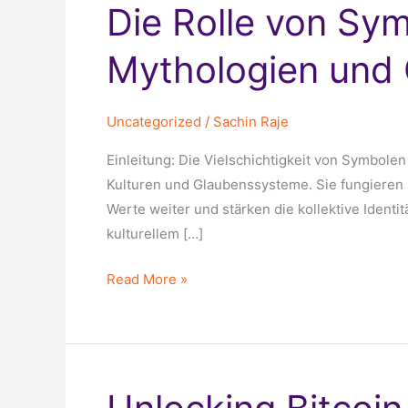
Die Rolle von Sym
Mythologien und
Uncategorized
/
Sachin Raje
Einleitung: Die Vielschichtigkeit von Symbol
Kulturen und Glaubenssysteme. Sie fungieren 
Werte weiter und stärken die kollektive Ident
kulturellem […]
Die
Read More »
Rolle
von
Symbolen
bei
der