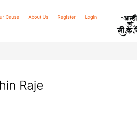
ur Cause
About Us
Register
Login
hin Raje