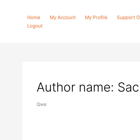
Skip
to
Home
My Account
My Profile
Support O
content
Logout
Author name: Sac
Qwe