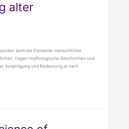
g alter
ausenden zentrale Elemente menschlicher
rlichen, tragen mythologische Geschichten und
ihrer Ausprägung und Bedeutung je nach